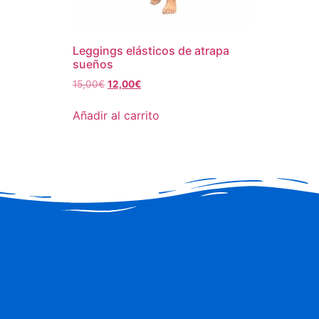
Leggings elásticos de atrapa
sueños
15,00
€
12,00
€
Añadir al carrito