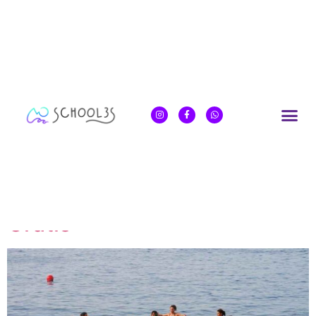
Clase Grupal de YogaSUP –
Gratis