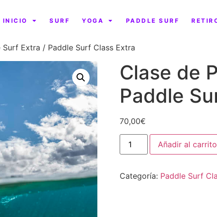
INICIO
SURF
YOGA
PADDLE SURF
RETIR
 Surf Extra / Paddle Surf Class Extra
Clase de P
Paddle Sur
70,00
€
Añadir al carrito
Categoría:
Paddle Surf Cl