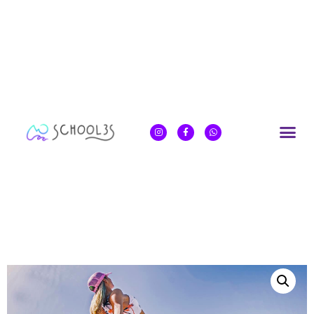
Inicio
/
Yoga Sup Classes
/ Clases de YogaSup
particulares / Private YogaSup Class