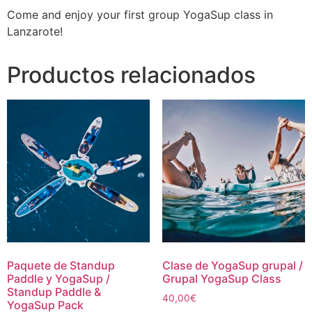
Come and enjoy your first group YogaSup class in
Lanzarote!
Productos relacionados
Paquete de Standup
Clase de YogaSup grupal /
Paddle y YogaSup /
Grupal YogaSup Class
Standup Paddle &
40,00
€
YogaSup Pack