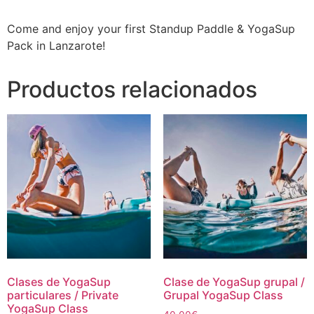
Come and enjoy your first Standup Paddle & YogaSup
Pack in Lanzarote!
Productos relacionados
Clases de YogaSup
Clase de YogaSup grupal /
particulares / Private
Grupal YogaSup Class
YogaSup Class