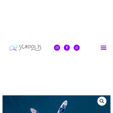
Inicio
/
Yoga Sup Classes
/ Paquete de Standup Paddle
y YogaSup / Standup Paddle & YogaSup Pack