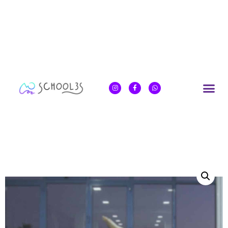
Inicio
/
yoga online sessions
/ Fuerza abdominal