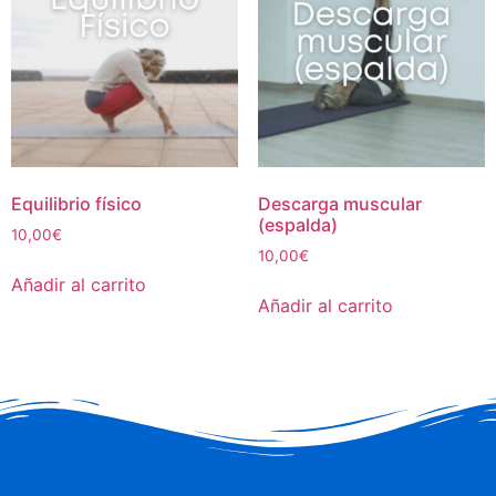
Equilibrio físico
Descarga muscular
(espalda)
10,00
€
10,00
€
Añadir al carrito
Añadir al carrito