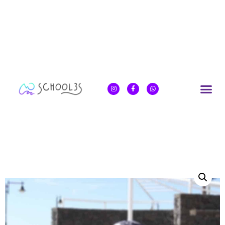
Inicio
/
yoga online sessions
/ Elasticidad de cadera